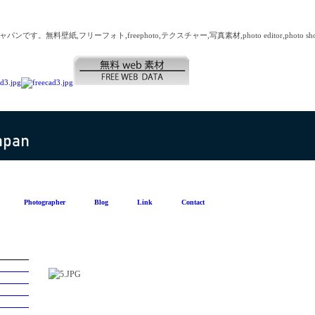
無料壁紙,フリーフォト,freephoto,テクスチャー,写真素材,photo editor,photo sh
Photographer
Blog
Link
Contact