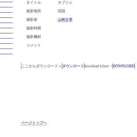
タイトル
オブジェ
撮影場所
四国
撮影者
山崎文章
撮影時期
撮影機材
コメント
ここからダウンロード＞
ダウンロード
download it here. >
DOWNLORD
ページトップへ