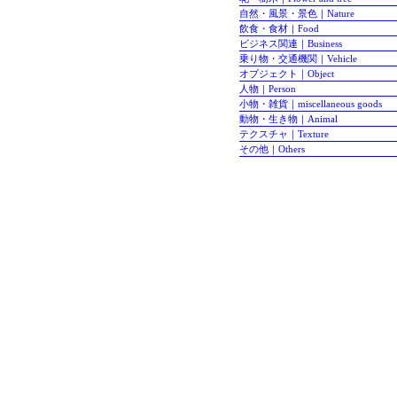
自然・風景・景色｜Nature
飲食・食材｜Food
ビジネス関連｜Business
乗り物・交通機関｜Vehicle
オブジェクト｜Object
人物｜Person
小物・雑貨｜miscellaneous goods
動物・生き物｜Animal
テクスチャ｜Texture
その他｜Others