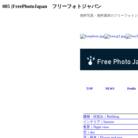
005 |FreePhotoJapan フリーフォトジャパン
無料写真・無料素材のフリーフォトジャパンです。
TOP
NEWS
Profile
建物・街並み｜Building
インテリア｜Interior
夜景｜Night view
空｜sky
花・樹木｜Flower and tree