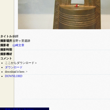
タイトル
銅鐸
撮影場所
吉野ヶ里遺跡
撮影者
山崎文章
撮影時期
撮影機材
コメント
ここからダウンロード＞
ダウンロード
download it here. >
DOWNLORD
建物・街並み｜Building