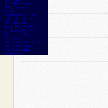
インテリア｜Interior
夜景｜Night view
空｜sky
花・樹木｜Flower and tree
自然・風景・景色｜Nature
飲食・食材｜Food
ビジネス関連｜Business
乗り物・交通機関｜Vehicle
オブジェクト｜Object
人物｜Person
小物・雑貨｜miscellaneous goods
動物・生き物｜Animal
テクスチャ｜Texture
その他｜Others