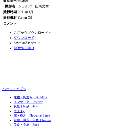
撮影場所
沖縄県
撮影者
シェルパ 山崎文章
撮影時期
2011年3月
撮影機材
Canon G9
コメント
ここからダウンロード＞
ダウンロード
download it here. >
DOWNLORD
ページトップへ
建物・街並み｜Building
インテリア｜Interior
夜景｜Night view
空｜sky
花・樹木｜Flower and tree
自然・風景・景色｜Nature
飲食・食材｜Food