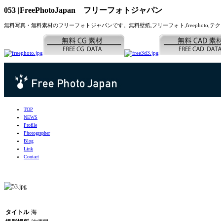
053 |FreePhotoJapan フリーフォトジャパン
無料写真・無料素材のフリーフォトジャパンです。無料壁紙,フリーフォト,freephoto,テクスチャー,写真
TOP
NEWS
Profile
Photographer
Blog
Link
Contact
タイトル
海