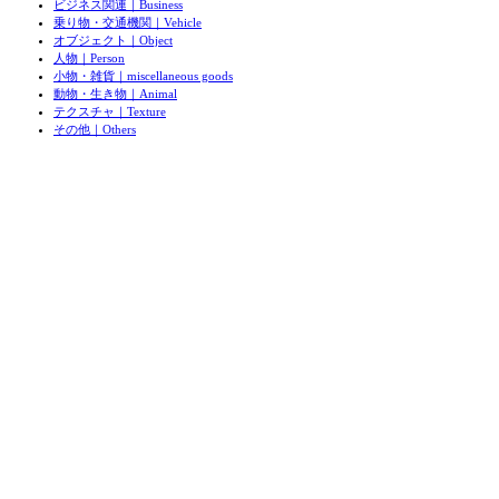
ビジネス関連｜Business
乗り物・交通機関｜Vehicle
オブジェクト｜Object
人物｜Person
小物・雑貨｜miscellaneous goods
動物・生き物｜Animal
テクスチャ｜Texture
その他｜Others