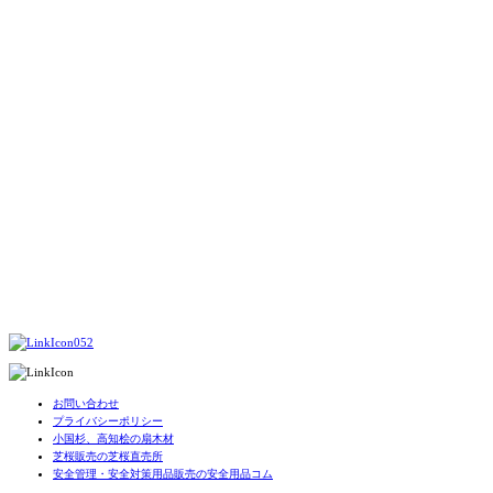
052
お問い合わせ
プライバシーポリシー
小国杉、高知桧の扇木材
芝桜販売の芝桜直売所
安全管理・安全対策用品販売の安全用品コム